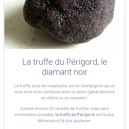
La truffe du Périgord, le
diamant noir
La truffe, pour les neophytes, est un champignon qui vit
sous terre et en symbiose avec un arbre (généralement
un chêne ou un noisetier).
Il existe environ 30 variétés de truffes, mais sans
contestation possible,
la truffe du Périgord
, est la plus
délicieuse et la plus gouteuse.