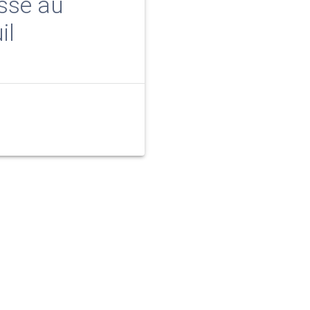
asse au
il