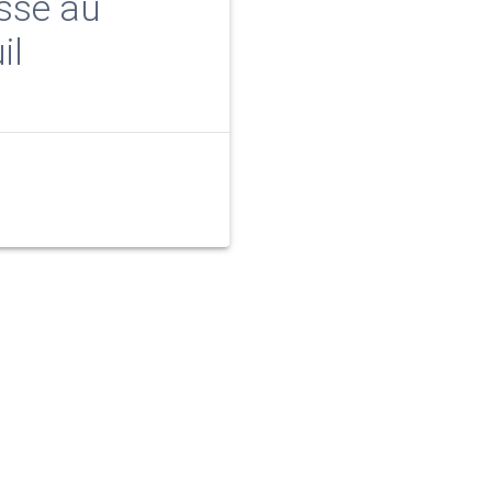
asse au
il