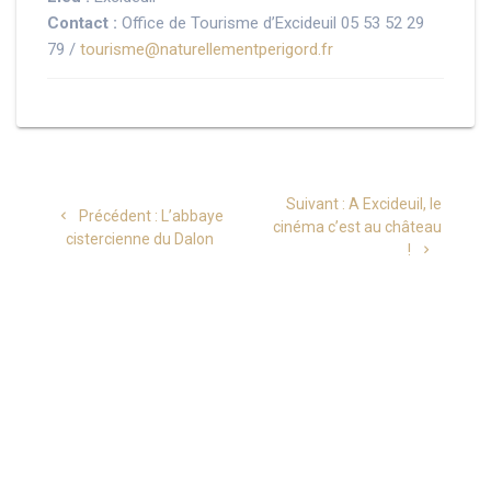
Contact :
Office de Tourisme d’Excideuil 05 53 52 29
79 /
tourisme@naturellementperigord.fr
Navigation
Article
Suivant :
A Excideuil, le
Article
Précédent :
L’abbaye
de
suivant
cinéma c’est au château
précédent
cistercienne du Dalon
:
!
:
l’article