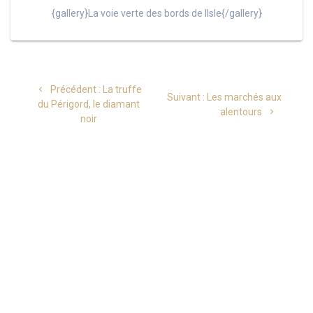
{gallery}La voie verte des bords de lIsle{/gallery}
Navigation
Article
Précédent :
La truffe
Article
Suivant :
Les marchés aux
de
précédent
du Périgord, le diamant
suivant
alentours
:
noir
:
l’article