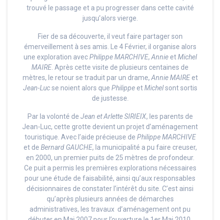
trouvé le passage et a pu progresser dans cette cavité
jusqu’alors vierge.
Fier de sa découverte, il veut faire partager son
émerveillement à ses amis. Le 4 Février, il organise alors
une exploration avec
Philippe MARCHIVE
,
Annie
et
Michel
MAIRE
. Après cette visite de plusieurs centaines de
mètres, le retour se traduit par un drame,
Annie MAIRE
et
Jean-Luc
se noient alors que
Philippe
et
Michel
sont sortis
de justesse.
Par la volonté de
Jean et Arlette SIRIEIX
, les parents de
Jean-Luc, cette grotte devient un projet d’aménagement
touristique. Avec l’aide précieuse de
Philippe MARCHIVE
et de
Bernard GAUCHE
, la municipalité a pu faire creuser,
en 2000, un premier puits de 25 mètres de profondeur.
Ce puit a permis les premières explorations nécessaires
pour une étude de faisabilité, ainsi qu’aux responsables
décisionnaires de constater l’intérêt du site. C’est ainsi
qu’après plusieurs années de démarches
administratives, les travaux d’aménagement ont pu
débuter en Mai 2007 pour l’ouverture le 1er Mai 2010.