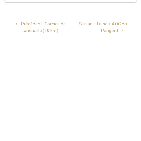
Navigation
Article
Article
Précédent :
Comice de
Suivant :
La noix AOC du
de
précédent
suivant
Lanouaille (10 km)
Périgord
:
:
l’article