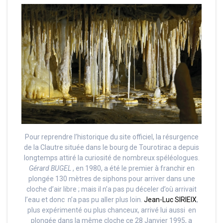
Pour reprendre l’historique du site officiel, la résurgence
de la Clautre située dans le bourg de Tourotirac a depuis
longtemps attiré la curiosité de nombreux spéléologues.
Gérard BUGEL
, en 1980, a été le premier à franchir en
plongée 130 mètres de siphons pour arriver dans une
cloche d’air libre ; mais il n’a pas pu déceler d’où arrivait
l’eau et donc n’a pas pu aller plus loin.
Jean-Luc SIRIEIX
,
plus expérimenté ou plus chanceux, arrivé lui aussi en
plongée dans la même cloche ce 28 Janvier 1995, a