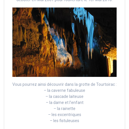
Vous pourrez ainsi découvrir dans la grotte de Tourtoirac :
– la caverne fabuleuse
– la cascade laiteuse
– la dame et l’enfant
– la rainette
– les excentriques
– les fistuleuses