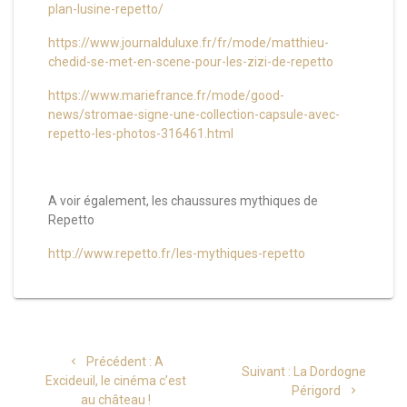
plan-lusine-repetto/
https://www.journalduluxe.fr/fr/mode/matthieu-
chedid-se-met-en-scene-pour-les-zizi-de-repetto
https://www.mariefrance.fr/mode/good-
news/stromae-signe-une-collection-capsule-avec-
repetto-les-photos-316461.html
A voir également, les chaussures mythiques de
Repetto
http://www.repetto.fr/les-mythiques-repetto
Précédent :
A
Suivant :
La Dordogne
Excideuil, le cinéma c’est
Périgord
au château !