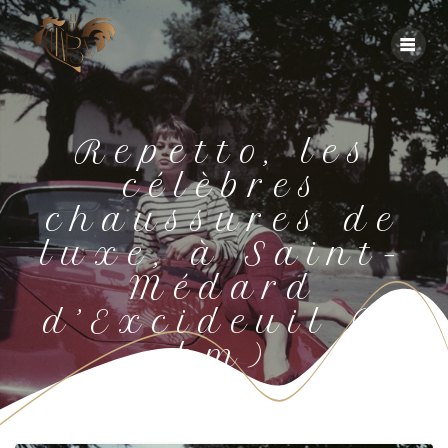
Repetto, les
célèbres
chaussures de
luxe, à Saint-
Médard
d’Excideuil (2
km)